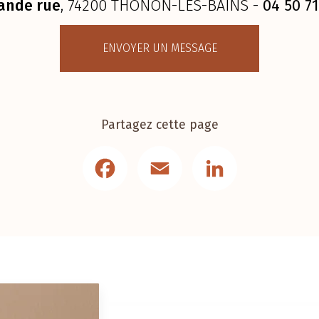
ande rue
, 74200 THONON-LES-BAINS -
04 50 71
ENVOYER UN MESSAGE
Partagez cette page
Facebook
Email
LinkedIn