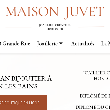
3 Grande Rue
Joaillerie
Actualités
La 
Nos créations
Fabrication sur mesure
JOAILLIER 
AN BIJOUTIER À
Mariage
HORLOG
-LES-BAINS
DIPLÔMÉ DE 
E BOUTIQUE EN LIGNE
DIPLÔMÉ DU 