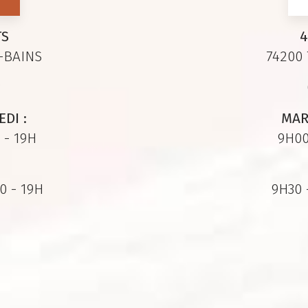
TS
4
-BAINS
74200
3
DI :
MAR
 - 19H
9H00
0 - 19H
9H30 