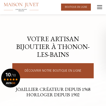
Aller
au
BOUTIQUE EN LIGNE
contenu
principal
VOTRE ARTISAN
BIJOUTIER À THONON-
LES-BAINS
DÉCOUVRIR NOTRE BOUTIQUE EN LIGNE
10
/10
JOAILLIER CRÉATEUR DEPUIS 1968
Voir le certificat
HORLOGER DEPUIS 1902