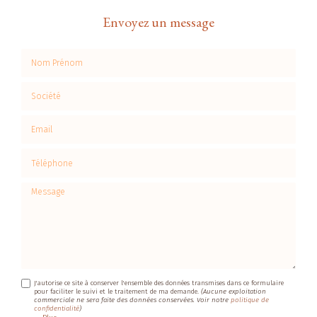
Envoyez un message
Nom Prénom
Société
Email
Téléphone
Message
J'autorise ce site à conserver l'ensemble des données transmises dans ce formulaire
pour faciliter le suivi et le traitement de ma demande.
(Aucune exploitation
commerciale ne sera faite des données conservées. Voir notre
politique de
confidentialité
)