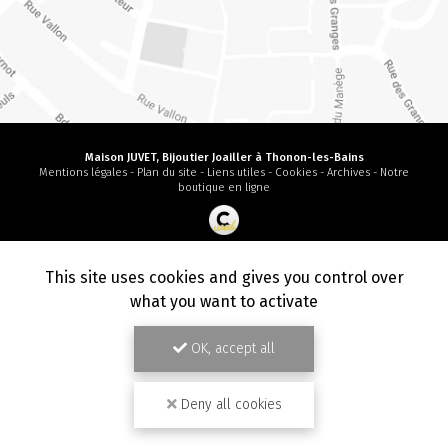
Maison JUVET, Bijoutier Joailler à Thonon-les-Bains
Mentions légales
-
Plan du site
-
Liens utiles
-
Cookies
-
Archives
-
Notre
boutique en ligne
Création et référencement de site Internet
Demande de Devis
This site uses cookies and gives you control over
Secteur
-
En savoir +
what you want to activate
Maison JUVET
Sitemap
OK, accept all
Fermer
10
/10
Bijoutier Joailler à Thonon-les-Bains
3 avis
Deny all cookies
ACHAT D'OR ET EXPERTISE À THONON-LES-BAINS
LE DIAMANT DE SYNTHÈSE - MAISON JUVET