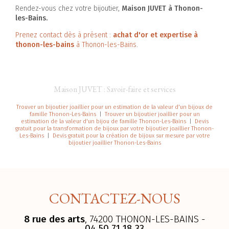
Rendez-vous chez votre bijoutier,
Maison JUVET à Thonon-
les-Bains.
Prenez contact dès à présent :
achat d'or et expertise à
thonon-les-bains
à Thonon-les-Bains
.
Maison JUVET : Savoir-faire et services
Trouver un bijoutier joaillier pour un estimation de la valeur d'un bijoux de
famille Thonon-Les-Bains
|
Trouver un bijoutier joaillier pour un
estimation de la valeur d'un bijou de famille Thonon-Les-Bains
|
Devis
gratuit pour la transformation de bijoux par votre bijoutier joaillier Thonon-
Les-Bains
|
Devis gratuit pour la création de bijoux sur mesure par votre
bijoutier joaillier Thonon-Les-Bains
CONTACTEZ-NOUS
8 rue des arts
, 74200 THONON-LES-BAINS -
04 50 71 18 33