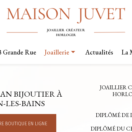
3 Grande Rue
Joaillerie
Actualités
La 
Nos créations
Fabrication sur mesure
JOAILLIER 
AN BIJOUTIER À
Mariage
HORLOG
-LES-BAINS
DIPLÔMÉ DE 
E BOUTIQUE EN LIGNE
DIPLÔMÉ DU 