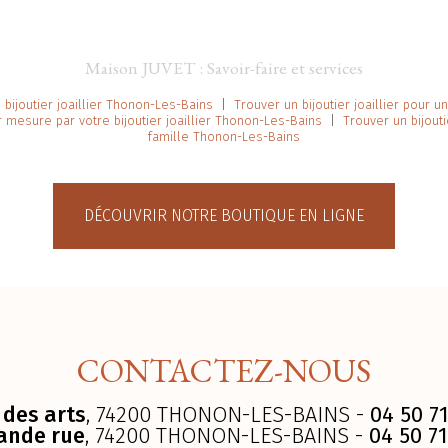
Maison JUVET : Savoir-faire et services
 bijoutier joaillier Thonon-Les-Bains
|
Trouver un bijoutier joaillier pour 
ur mesure par votre bijoutier joaillier Thonon-Les-Bains
|
Trouver un bijouti
famille Thonon-Les-Bains
DÉCOUVRIR NOTRE BOUTIQUE EN LIGNE
CONTACTEZ-NOUS
 des arts
, 74200 THONON-LES-BAINS -
04 50 71
ande rue
, 74200 THONON-LES-BAINS -
04 50 71