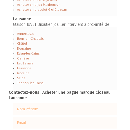
Acheter un bijou Mauboussin
Acheter un bracelet Gigi Clozeau
Lausanne
Maison JUVET Bijoutier Joailler intervient à proximité de :
Annemasse
Bons-en-Chablais
Châtel
Douvaine
Évian-les-Bains
Genève
Lac Léman
Lausanne
Morzine
Sciez
Thonon-les-Bains
Contactez-nous : Acheter une bague marque Clozeau
Lausanne
Nom Prénom
Email