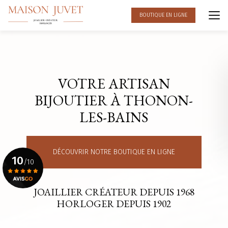
Aller
au
BOUTIQUE EN LIGNE
contenu
principal
VOTRE ARTISAN
BIJOUTIER À THONON-
LES-BAINS
DÉCOUVRIR NOTRE BOUTIQUE EN LIGNE
10
/10
JOAILLIER CRÉATEUR DEPUIS 1968
Voir le certificat
HORLOGER DEPUIS 1902