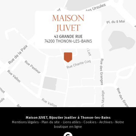
Maison JUVET, Bijoutier Joailler à Thonon-les-Bains
Mentions légales
-
Plan du site
-
Liens utiles
-
Cookies
-
Archives
-
Notre
boutique en ligne