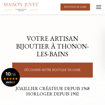
Aller
au
BOUTIQUE EN LIGNE
contenu
principal
VOTRE ARTISAN
BIJOUTIER À THONON-
LES-BAINS
DÉCOUVRIR NOTRE BOUTIQUE EN LIGNE
10
/10
JOAILLIER CRÉATEUR DEPUIS 1968
Voir le certificat
HORLOGER DEPUIS 1902