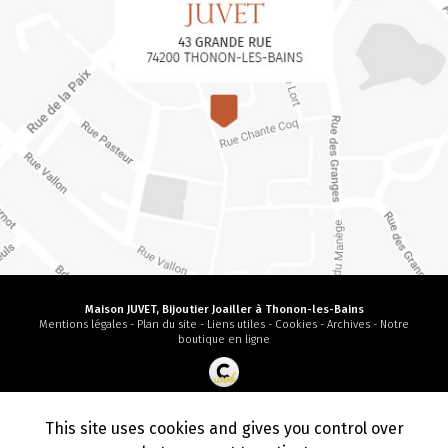
Maison JUVET, Bijoutier Joailler à Thonon-les-Bains
Mentions légales
-
Plan du site
-
Liens utiles
-
Cookies
-
Archives
-
Notre
boutique en ligne
Création et référencement de site Internet
Demande de Devis
This site uses cookies and gives you control over
Secteur
-
En savoir +