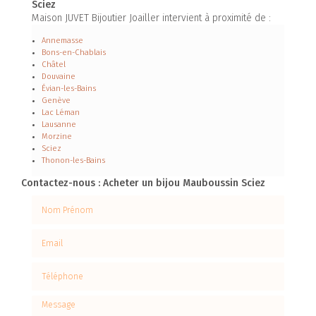
Sciez
Maison JUVET Bijoutier Joailler intervient à proximité de :
Annemasse
Bons-en-Chablais
Châtel
Douvaine
Évian-les-Bains
Genève
Lac Léman
Lausanne
Morzine
Sciez
Thonon-les-Bains
Contactez-nous : Acheter un bijou Mauboussin Sciez
Nom Prénom
Email
Téléphone
Message