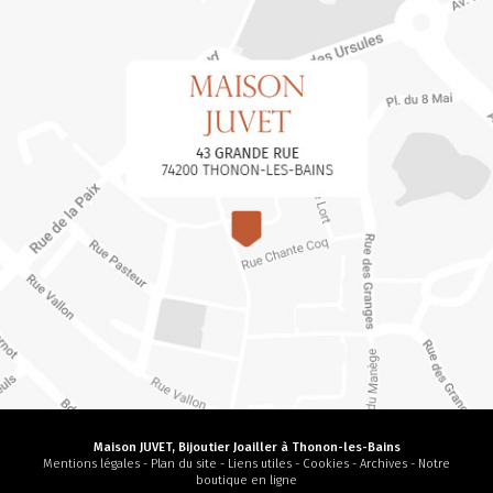
Maison JUVET, Bijoutier Joailler à Thonon-les-Bains
Mentions légales
-
Plan du site
-
Liens utiles
-
Cookies
-
Archives
-
Notre
boutique en ligne