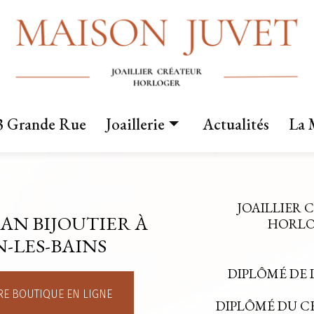
3 Grande Rue
Joaillerie
Actualités
La 
Nos créations
Fabrication sur mesure
JOAILLIER 
AN BIJOUTIER À
Mariage
HORLOG
-LES-BAINS
DIPLÔMÉ DE 
E BOUTIQUE EN LIGNE
DIPLÔMÉ DU 