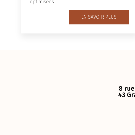
optimisées....
EN SAVOIR PLUS
8 rue
43 Gr