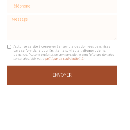
Téléphone
Message
J'autorise ce site à conserver l'ensemble des données transmises
dans ce formulaire pour faciliter le suivi et le traitement de ma
demande.
(Aucune exploitation commerciale ne sera faite des données
conservées. Voir notre
politique de confidentialité
)