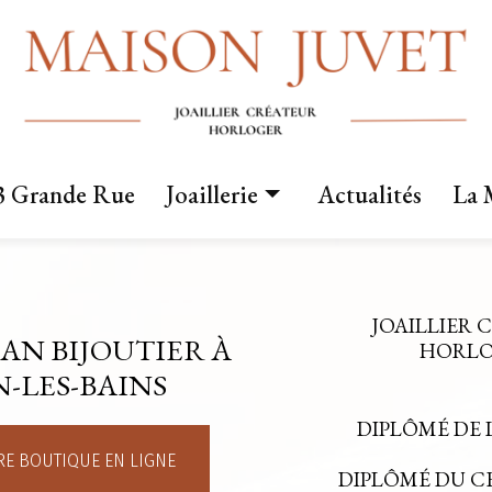
3 Grande Rue
Joaillerie
Actualités
La 
Nos créations
Fabrication sur mesure
JOAILLIER 
AN BIJOUTIER À
Mariage
HORLOG
-LES-BAINS
DIPLÔMÉ DE 
E BOUTIQUE EN LIGNE
DIPLÔMÉ DU 