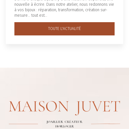
ouvelle à écrire. Dans notre atelier, nous redonnons vie
f
 vos bijoux : réparation, transformation, création sur-
o
esure… tout est…
V
TOUTE L'ACTUALITÉ