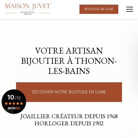
Aller
au
BOUTIQUE EN LIGNE
contenu
principal
VOTRE ARTISAN
BIJOUTIER À THONON-
LES-BAINS
DÉCOUVRIR NOTRE BOUTIQUE EN LIGNE
10
/10
JOAILLIER CRÉATEUR DEPUIS 1968
Voir le certificat
HORLOGER DEPUIS 1902