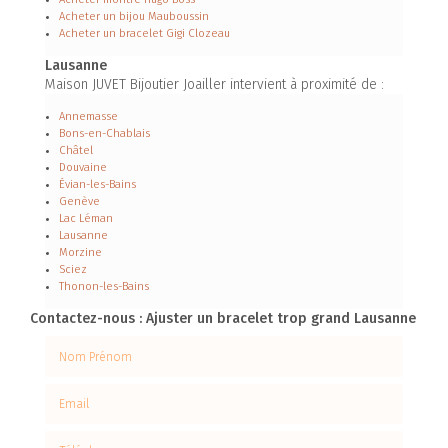
Acheter un bijou Mauboussin
Acheter un bracelet Gigi Clozeau
Lausanne
Maison JUVET Bijoutier Joailler intervient à proximité de :
Annemasse
Bons-en-Chablais
Châtel
Douvaine
Évian-les-Bains
Genève
Lac Léman
Lausanne
Morzine
Sciez
Thonon-les-Bains
Contactez-nous : Ajuster un bracelet trop grand Lausanne
Nom Prénom
Email
Téléphone