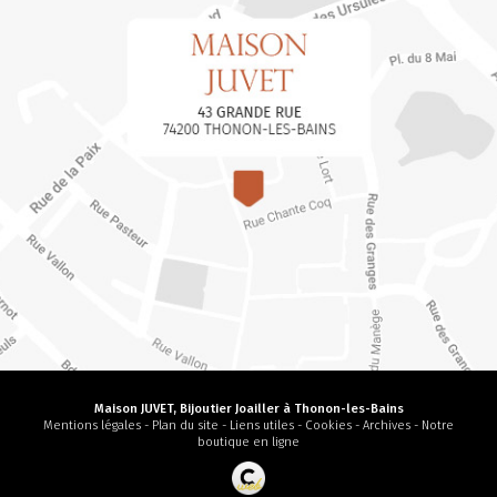
Maison JUVET, Bijoutier Joailler à Thonon-les-Bains
Mentions légales
-
Plan du site
-
Liens utiles
-
Cookies
-
Archives
-
Notre
boutique en ligne