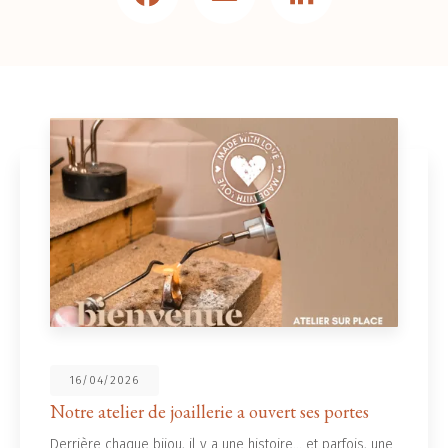
16/04/2026
otre atelier de joaillerie a ouvert ses portes
N
errière chaque bijou, il y a une histoire... et parfois, une
L