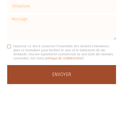
Téléphone
Message
J'autorise ce site à conserver l'ensemble des données transmises
dans ce formulaire pour faciliter le suivi et le traitement de ma
demande.
(Aucune exploitation commerciale ne sera faite des données
conservées. Voir notre
politique de confidentialité
)