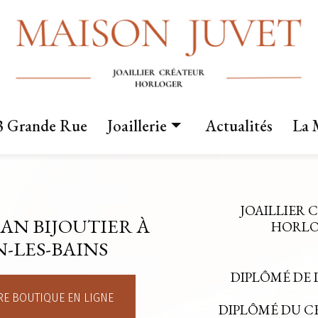
3 Grande Rue
Joaillerie
Actualités
La 
Nos créations
Fabrication sur mesure
JOAILLIER 
AN BIJOUTIER À
Mariage
HORLOG
-LES-BAINS
DIPLÔMÉ DE 
E BOUTIQUE EN LIGNE
DIPLÔMÉ DU 