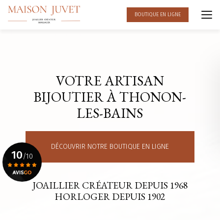
Aller
au
BOUTIQUE EN LIGNE
contenu
principal
VOTRE ARTISAN
BIJOUTIER À THONON-
LES-BAINS
DÉCOUVRIR NOTRE BOUTIQUE EN LIGNE
10
/10
JOAILLIER CRÉATEUR DEPUIS 1968
Voir le certificat
HORLOGER DEPUIS 1902