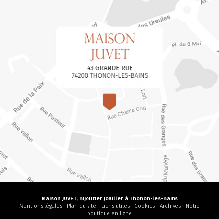
Maison JUVET, Bijoutier Joailler à Thonon-les-Bains
Mentions légales
-
Plan du site
-
Liens utiles
-
Cookies
-
Archives
-
Notre
boutique en ligne