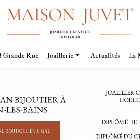
3 Grande Rue
Joaillerie
Actualités
La 
Nos créations
Fabrication sur mesure
JOAILLIER 
AN BIJOUTIER À
Mariage
HORLOG
-LES-BAINS
DIPLÔMÉ DE 
E BOUTIQUE EN LIGNE
DIPLÔMÉ DU 