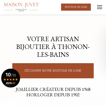
Aller
au
BOUTIQUE EN LIGNE
contenu
principal
VOTRE ARTISAN
BIJOUTIER À THONON-
LES-BAINS
DÉCOUVRIR NOTRE BOUTIQUE EN LIGNE
10
/10
JOAILLIER CRÉATEUR DEPUIS 1968
Voir le certificat
HORLOGER DEPUIS 1902