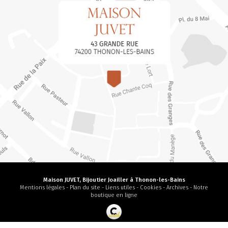
Maison JUVET, Bijoutier Joailler à Thonon-les-Bains
Mentions légales
-
Plan du site
-
Liens utiles
-
Cookies
-
Archives
-
Notre
boutique en ligne