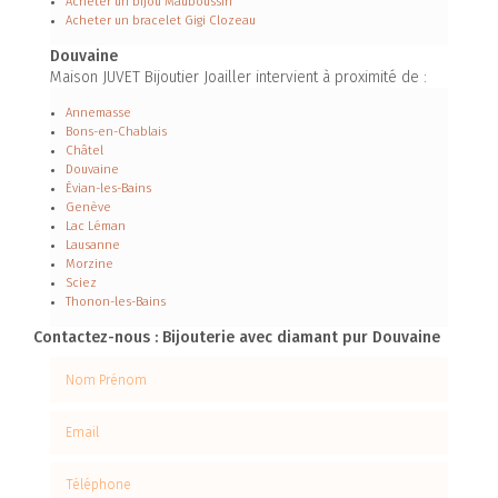
Acheter un bijou Mauboussin
Acheter un bracelet Gigi Clozeau
Douvaine
Maison JUVET Bijoutier Joailler intervient à proximité de :
Annemasse
Bons-en-Chablais
Châtel
Douvaine
Évian-les-Bains
Genève
Lac Léman
Lausanne
Morzine
Sciez
Thonon-les-Bains
Contactez-nous : Bijouterie avec diamant pur Douvaine
Nom Prénom
Email
Téléphone