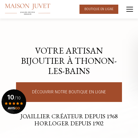
Aller
au
BOUTIQUE EN LIGNE
contenu
principal
VOTRE ARTISAN
BIJOUTIER À THONON-
LES-BAINS
DÉCOUVRIR NOTRE BOUTIQUE EN LIGNE
10
/10
JOAILLIER CRÉATEUR DEPUIS 1968
Voir le certificat
HORLOGER DEPUIS 1902