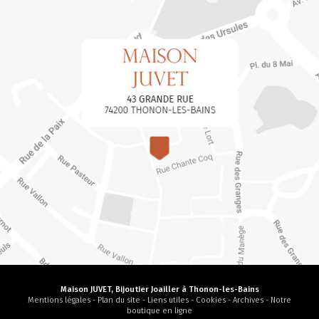
Maison JUVET, Bijoutier Joailler à Thonon-les-Bains
Mentions légales
-
Plan du site
-
Liens utiles
-
Cookies
-
Archives
-
Notre
boutique en ligne