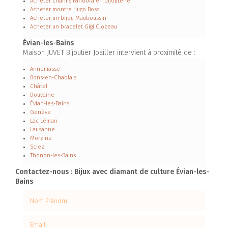
Acheter charms Pandora en bijouterie
Acheter montre Hugo Boss
Acheter un bijou Mauboussin
Acheter un bracelet Gigi Clozeau
Évian-les-Bains
Maison JUVET Bijoutier Joailler intervient à proximité de :
Annemasse
Bons-en-Chablais
Châtel
Douvaine
Évian-les-Bains
Genève
Lac Léman
Lausanne
Morzine
Sciez
Thonon-les-Bains
Contactez-nous : Bijux avec diamant de culture Évian-les-
Bains
Nom Prénom
Email