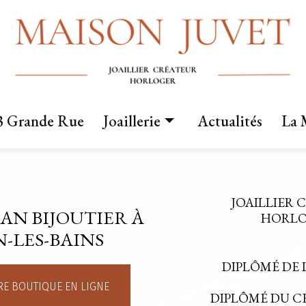
3 Grande Rue
Joaillerie
Actualités
La 
Nos créations
Fabrication sur mesure
JOAILLIER 
AN BIJOUTIER À
Mariage
HORLOG
-LES-BAINS
DIPLÔMÉ DE 
E BOUTIQUE EN LIGNE
DIPLÔMÉ DU 