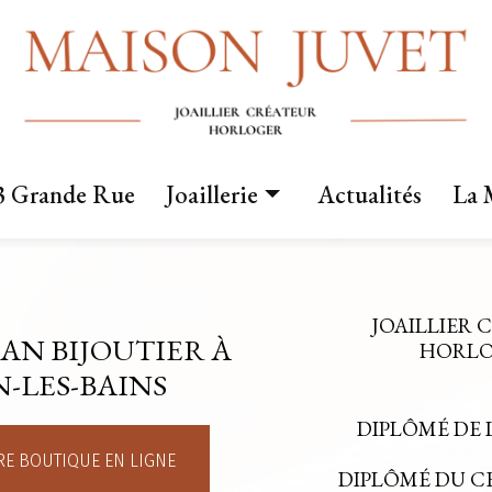
3 Grande Rue
Joaillerie
Actualités
La 
Nos créations
Fabrication sur mesure
JOAILLIER 
AN BIJOUTIER À
Mariage
HORLOG
-LES-BAINS
DIPLÔMÉ DE 
E BOUTIQUE EN LIGNE
DIPLÔMÉ DU 