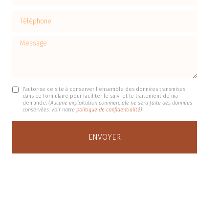
Téléphone
Message
J'autorise ce site à conserver l'ensemble des données transmises
dans ce formulaire pour faciliter le suivi et le traitement de ma
demande.
(Aucune exploitation commerciale ne sera faite des données
conservées. Voir notre
politique de confidentialité
)