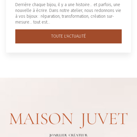
rière chaque bijou, il y a une histoire... et parfois, une
L’é
velle à écrire. Dans notre atelier, nous redonnons vie
fro
os bijoux : réparation, transformation, création sur-
off
ure… tout est…
Vo
TOUTE L'ACTUALITÉ