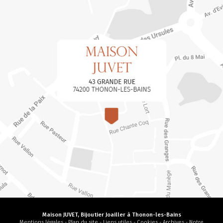
Maison JUVET, Bijoutier Joailler à Thonon-les-Bains
Mentions légales
-
Plan du site
-
Liens utiles
-
Cookies
-
Archives
-
Notre