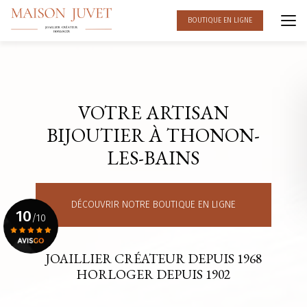
Aller
au
BOUTIQUE EN LIGNE
contenu
principal
VOTRE ARTISAN
BIJOUTIER À THONON-
LES-BAINS
DÉCOUVRIR NOTRE BOUTIQUE EN LIGNE
10
/10
JOAILLIER CRÉATEUR DEPUIS 1968
Voir le certificat
HORLOGER DEPUIS 1902