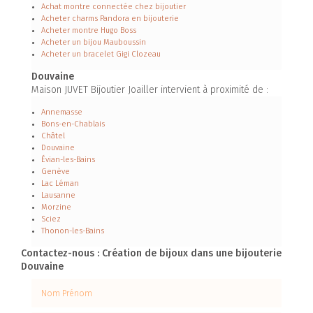
Achat montre connectée chez bijoutier
Acheter charms Pandora en bijouterie
Acheter montre Hugo Boss
Acheter un bijou Mauboussin
Acheter un bracelet Gigi Clozeau
Douvaine
Maison JUVET Bijoutier Joailler intervient à proximité de :
Annemasse
Bons-en-Chablais
Châtel
Douvaine
Évian-les-Bains
Genève
Lac Léman
Lausanne
Morzine
Sciez
Thonon-les-Bains
Contactez-nous : Création de bijoux dans une bijouterie
Douvaine
Nom Prénom