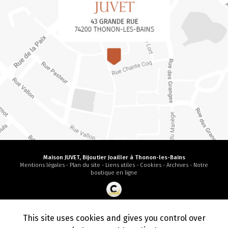
Maison JUVET, Bijoutier Joailler à Thonon-les-Bains
Mentions légales
-
Plan du site
-
Liens utiles
-
Cookies
-
Archives
-
Notre
boutique en ligne
Création et référencement de site Internet
Demande de Devis
This site uses cookies and gives you control over
Secteur
-
En savoir +