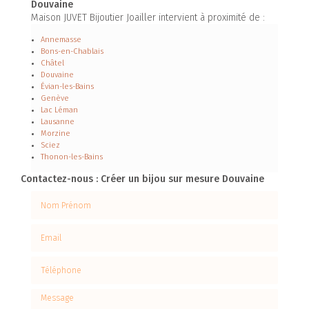
Douvaine
Maison JUVET Bijoutier Joailler intervient à proximité de :
Annemasse
Bons-en-Chablais
Châtel
Douvaine
Évian-les-Bains
Genève
Lac Léman
Lausanne
Morzine
Sciez
Thonon-les-Bains
Contactez-nous : Créer un bijou sur mesure Douvaine
Nom Prénom
Email
Téléphone
Message