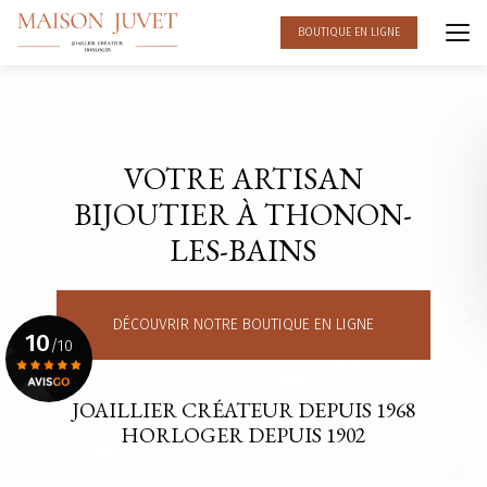
Aller
au
BOUTIQUE EN LIGNE
contenu
principal
VOTRE ARTISAN
BIJOUTIER À THONON-
LES-BAINS
DÉCOUVRIR NOTRE BOUTIQUE EN LIGNE
10
/10
JOAILLIER CRÉATEUR DEPUIS 1968
Voir le certificat
HORLOGER DEPUIS 1902