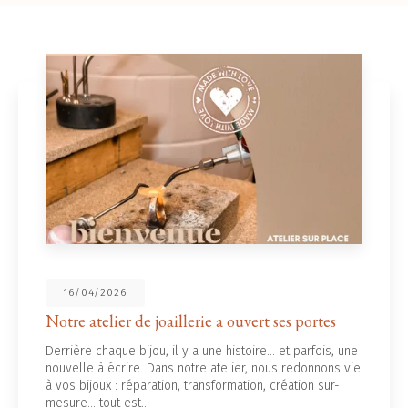
026
16/04/2
ier de joaillerie a ouvert ses portes
Notre sit
que bijou, il y a une histoire... et parfois, une
L’élégance 
écrire. Dans notre atelier, nous redonnons vie
frontières :
 : réparation, transformation, création sur-
officielle
ut est…
Vous…