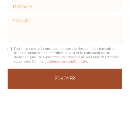
Téléphone
Message
J'autorise ce site à conserver l'ensemble des données transmises
dans ce formulaire pour faciliter le suivi et le traitement de ma
demande.
(Aucune exploitation commerciale ne sera faite des données
conservées. Voir notre
politique de confidentialité
)