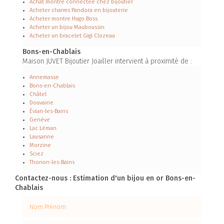
Achat montre connectée chez bijoutier
Acheter charms Pandora en bijouterie
Acheter montre Hugo Boss
Acheter un bijou Mauboussin
Acheter un bracelet Gigi Clozeau
Bons-en-Chablais
Maison JUVET Bijoutier Joailler intervient à proximité de :
Annemasse
Bons-en-Chablais
Châtel
Douvaine
Évian-les-Bains
Genève
Lac Léman
Lausanne
Morzine
Sciez
Thonon-les-Bains
Contactez-nous : Estimation d'un bijou en or Bons-en-
Chablais
Nom Prénom