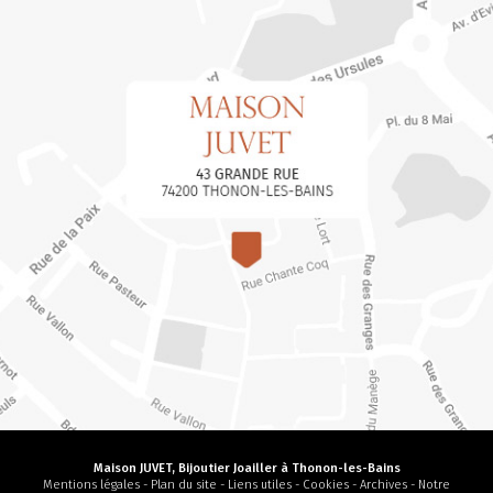
Maison JUVET, Bijoutier Joailler à Thonon-les-Bains
Mentions légales
-
Plan du site
-
Liens utiles
-
Cookies
-
Archives
-
Notre