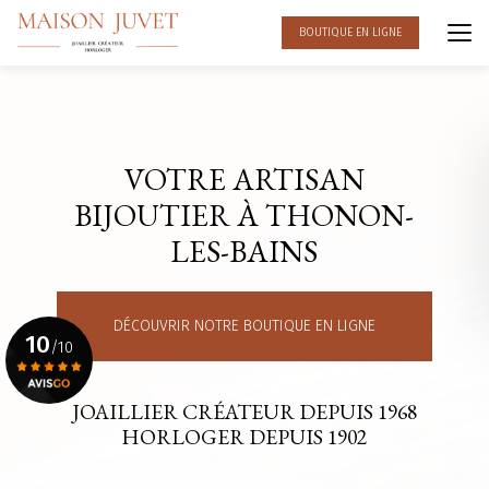
Aller
au
BOUTIQUE EN LIGNE
contenu
principal
VOTRE ARTISAN
BIJOUTIER À THONON-
LES-BAINS
DÉCOUVRIR NOTRE BOUTIQUE EN LIGNE
10
/10
JOAILLIER CRÉATEUR DEPUIS 1968
Voir le certificat
HORLOGER DEPUIS 1902