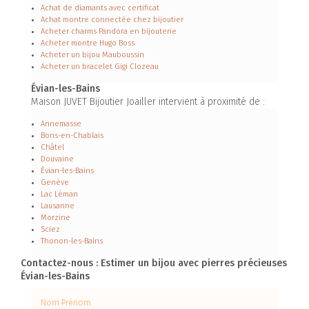
Achat de diamants avec certificat
Achat montre connectée chez bijoutier
Acheter charms Pandora en bijouterie
Acheter montre Hugo Boss
Acheter un bijou Mauboussin
Acheter un bracelet Gigi Clozeau
Évian-les-Bains
Maison JUVET Bijoutier Joailler intervient à proximité de :
Annemasse
Bons-en-Chablais
Châtel
Douvaine
Évian-les-Bains
Genève
Lac Léman
Lausanne
Morzine
Sciez
Thonon-les-Bains
Contactez-nous : Estimer un bijou avec pierres précieuses
Évian-les-Bains
Nom Prénom