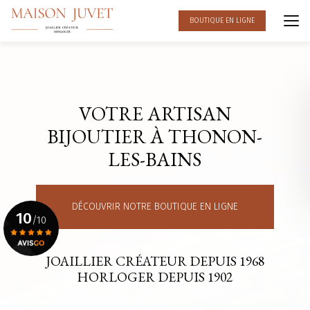
Aller
au
BOUTIQUE EN LIGNE
contenu
principal
VOTRE ARTISAN
BIJOUTIER À THONON-
LES-BAINS
DÉCOUVRIR NOTRE BOUTIQUE EN LIGNE
10
/10
JOAILLIER CRÉATEUR DEPUIS 1968
Voir le certificat
HORLOGER DEPUIS 1902