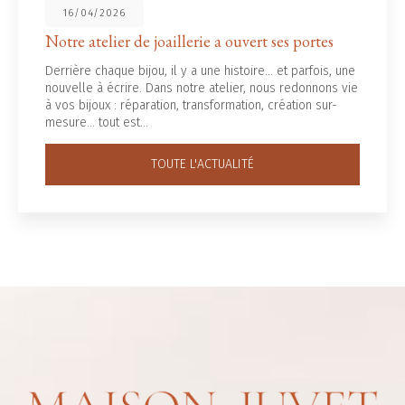
16/04/2026
re atelier de joaillerie a ouvert ses portes
No
rière chaque bijou, il y a une histoire... et parfois, une
L’é
velle à écrire. Dans notre atelier, nous redonnons vie
fro
os bijoux : réparation, transformation, création sur-
off
ure… tout est…
Vo
TOUTE L'ACTUALITÉ