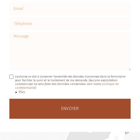
Email
Téléphone
Message
J'autorise ce site à conserver l'ensemble des données transmises dans ce formulaire
pour faciliter le suivi et le traitement de ma demande.
(Aucune exploitation
commerciale ne sera faite des données conservées. Voir notre
politique de
confidentialité
)
Plus