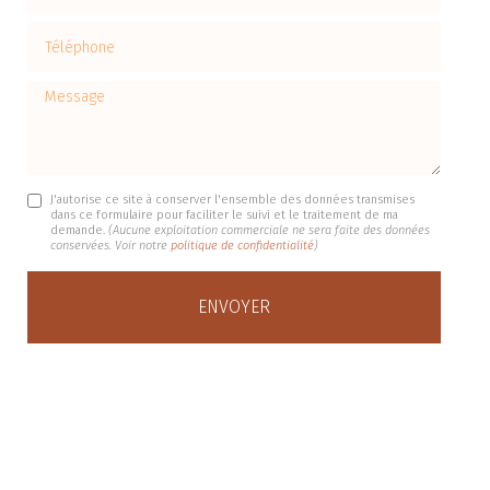
Téléphone
Message
J'autorise ce site à conserver l'ensemble des données transmises
dans ce formulaire pour faciliter le suivi et le traitement de ma
demande.
(Aucune exploitation commerciale ne sera faite des données
conservées. Voir notre
politique de confidentialité
)