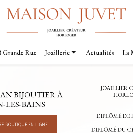
3 Grande Rue
Joaillerie
Actualités
La 
Nos créations
Fabrication sur mesure
JOAILLIER 
AN BIJOUTIER À
Mariage
HORLOG
-LES-BAINS
DIPLÔMÉ DE 
E BOUTIQUE EN LIGNE
DIPLÔMÉ DU 