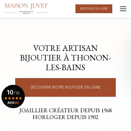
Aller
au
BOUTIQUE EN LIGNE
contenu
principal
VOTRE ARTISAN
BIJOUTIER À THONON-
LES-BAINS
DÉCOUVRIR NOTRE BOUTIQUE EN LIGNE
10
/10
JOAILLIER CRÉATEUR DEPUIS 1968
Voir le certificat
HORLOGER DEPUIS 1902