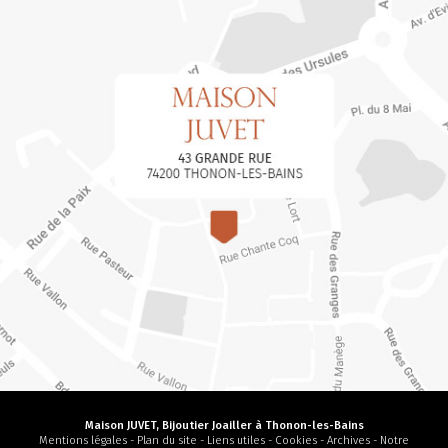
Maison JUVET, Bijoutier Joailler à Thonon-les-Bains
Mentions légales
-
Plan du site
-
Liens utiles
-
Cookies
-
Archives
-
Notre