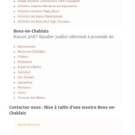
Achat montre connectée chez bijoutier
Acheter charms Pandora en bijouterie
Acheter montre Hugo Boss
Acheter un bijou Mauboussin
Acheter un bracelet Gigi Clozeau
Bons-en-Chablais
Maison JUVET Bijoutier Joailler intervient à proximité de :
Annemasse
Bons-en-Chablais
Châtel
Douvaine
Évian-les-Bains
Genève
Lac Léman
Lausanne
Morzine
Sciez
Thonon-les-Bains
Contactez-nous : Mise à taille d'une montre Bons-en-
Chablais
Nom Prénom