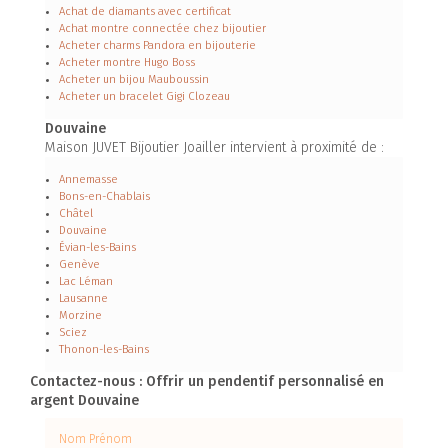
Achat de diamants avec certificat
Achat montre connectée chez bijoutier
Acheter charms Pandora en bijouterie
Acheter montre Hugo Boss
Acheter un bijou Mauboussin
Acheter un bracelet Gigi Clozeau
Douvaine
Maison JUVET Bijoutier Joailler intervient à proximité de :
Annemasse
Bons-en-Chablais
Châtel
Douvaine
Évian-les-Bains
Genève
Lac Léman
Lausanne
Morzine
Sciez
Thonon-les-Bains
Contactez-nous : Offrir un pendentif personnalisé en
argent Douvaine
Nom Prénom