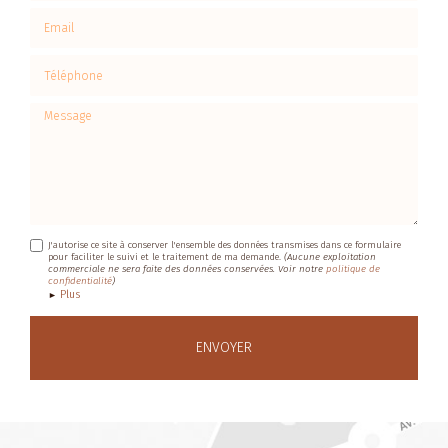
Email
Téléphone
Message
J'autorise ce site à conserver l'ensemble des données transmises dans ce formulaire
pour faciliter le suivi et le traitement de ma demande.
(Aucune exploitation
commerciale ne sera faite des données conservées. Voir notre
politique de
confidentialité
)
Plus