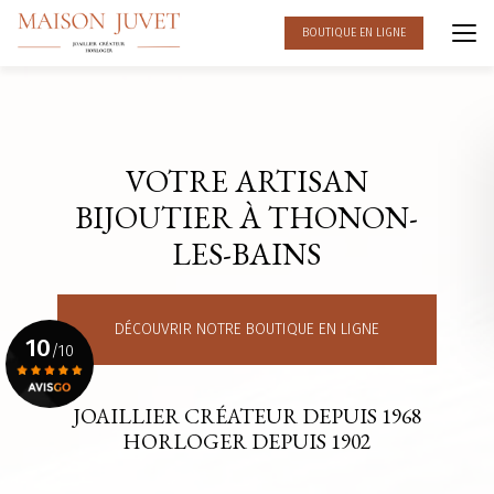
Aller
au
BOUTIQUE EN LIGNE
contenu
principal
VOTRE ARTISAN
BIJOUTIER À THONON-
LES-BAINS
DÉCOUVRIR NOTRE BOUTIQUE EN LIGNE
10
/10
JOAILLIER CRÉATEUR DEPUIS 1968
Voir le certificat
HORLOGER DEPUIS 1902