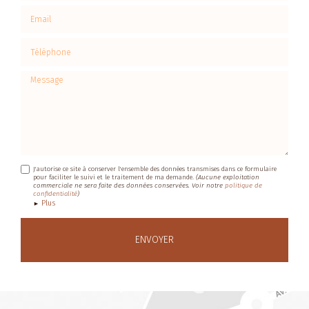
Email
Téléphone
Message
J'autorise ce site à conserver l'ensemble des données transmises dans ce formulaire
pour faciliter le suivi et le traitement de ma demande.
(Aucune exploitation
commerciale ne sera faite des données conservées. Voir notre
politique de
confidentialité
)
Plus