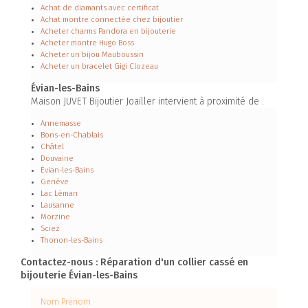
Achat de diamants avec certificat
Achat montre connectée chez bijoutier
Acheter charms Pandora en bijouterie
Acheter montre Hugo Boss
Acheter un bijou Mauboussin
Acheter un bracelet Gigi Clozeau
Évian-les-Bains
Maison JUVET Bijoutier Joailler intervient à proximité de :
Annemasse
Bons-en-Chablais
Châtel
Douvaine
Évian-les-Bains
Genève
Lac Léman
Lausanne
Morzine
Sciez
Thonon-les-Bains
Contactez-nous : Réparation d'un collier cassé en
bijouterie Évian-les-Bains
Nom Prénom