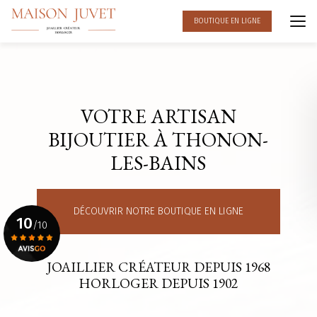
Aller
au
BOUTIQUE EN LIGNE
contenu
principal
VOTRE ARTISAN
BIJOUTIER À THONON-
LES-BAINS
DÉCOUVRIR NOTRE BOUTIQUE EN LIGNE
10
/10
JOAILLIER CRÉATEUR DEPUIS 1968
Voir le certificat
HORLOGER DEPUIS 1902