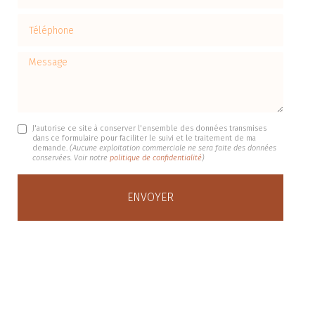
Téléphone
Message
J'autorise ce site à conserver l'ensemble des données transmises
dans ce formulaire pour faciliter le suivi et le traitement de ma
demande.
(Aucune exploitation commerciale ne sera faite des données
conservées. Voir notre
politique de confidentialité
)