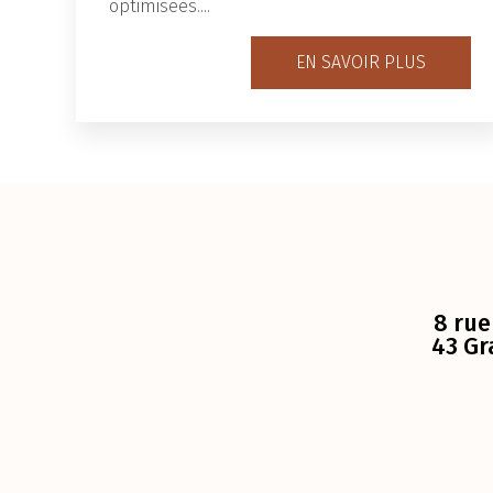
optimisées....
EN SAVOIR PLUS
8 rue
43 Gr