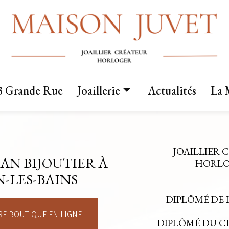
3 Grande Rue
Joaillerie
Actualités
La 
Nos créations
Fabrication sur mesure
JOAILLIER 
AN BIJOUTIER À
Mariage
HORLOG
-LES-BAINS
DIPLÔMÉ DE 
E BOUTIQUE EN LIGNE
DIPLÔMÉ DU 