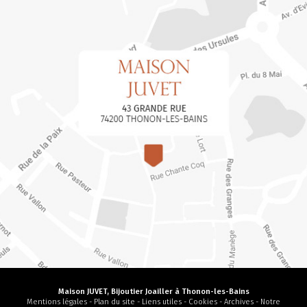
Maison JUVET, Bijoutier Joailler à Thonon-les-Bains
Mentions légales
-
Plan du site
-
Liens utiles
-
Cookies
-
Archives
-
Notre