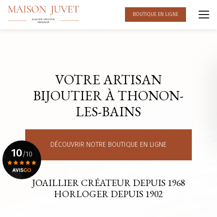
Aller
au
BOUTIQUE EN LIGNE
contenu
principal
VOTRE ARTISAN
BIJOUTIER À THONON-
LES-BAINS
DÉCOUVRIR NOTRE BOUTIQUE EN LIGNE
10
/10
JOAILLIER CRÉATEUR DEPUIS 1968
Voir le certificat
HORLOGER DEPUIS 1902