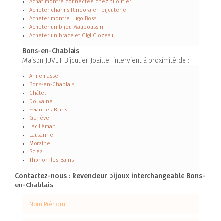
Achat montre connectée chez bijoutier
Acheter charms Pandora en bijouterie
Acheter montre Hugo Boss
Acheter un bijou Mauboussin
Acheter un bracelet Gigi Clozeau
Bons-en-Chablais
Maison JUVET Bijoutier Joailler intervient à proximité de :
Annemasse
Bons-en-Chablais
Châtel
Douvaine
Évian-les-Bains
Genève
Lac Léman
Lausanne
Morzine
Sciez
Thonon-les-Bains
Contactez-nous : Revendeur bijoux interchangeable Bons-
en-Chablais
Nom Prénom