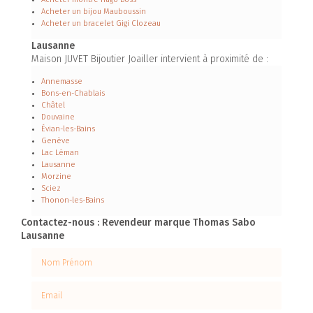
Acheter un bijou Mauboussin
Acheter un bracelet Gigi Clozeau
Lausanne
Maison JUVET Bijoutier Joailler intervient à proximité de :
Annemasse
Bons-en-Chablais
Châtel
Douvaine
Évian-les-Bains
Genève
Lac Léman
Lausanne
Morzine
Sciez
Thonon-les-Bains
Contactez-nous : Revendeur marque Thomas Sabo
Lausanne
Nom Prénom
Email