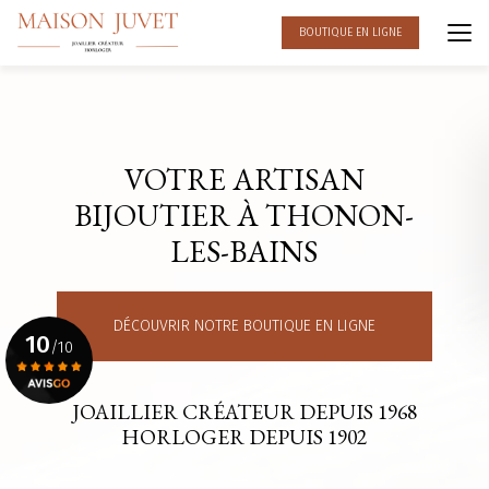
Aller
au
BOUTIQUE EN LIGNE
contenu
principal
VOTRE ARTISAN
BIJOUTIER À THONON-
LES-BAINS
DÉCOUVRIR NOTRE BOUTIQUE EN LIGNE
10
/10
JOAILLIER CRÉATEUR DEPUIS 1968
Voir le certificat
HORLOGER DEPUIS 1902