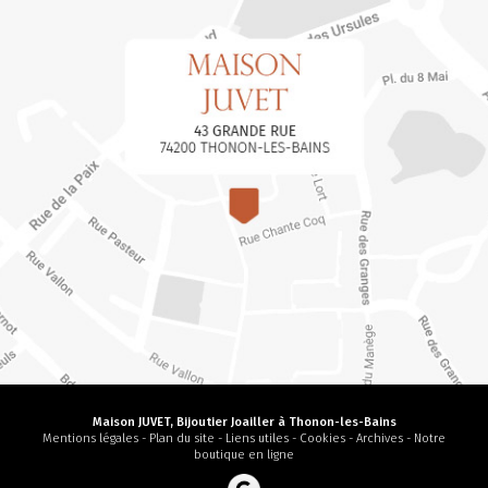
Maison JUVET, Bijoutier Joailler à Thonon-les-Bains
Mentions légales
-
Plan du site
-
Liens utiles
-
Cookies
-
Archives
-
Notre
boutique en ligne