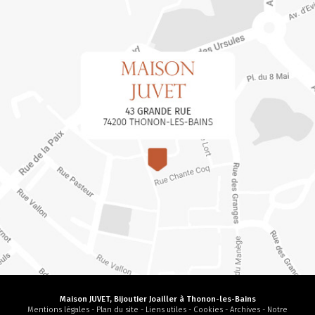
Maison JUVET, Bijoutier Joailler à Thonon-les-Bains
Mentions légales
-
Plan du site
-
Liens utiles
-
Cookies
-
Archives
-
Notre