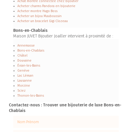
Achat montre connectée chez bijoutier
Acheter charms Pandora en bijouterie
Acheter montre Hugo Boss
Acheter un bijou Mauboussin
Acheter un bracelet Gigi Clozeau
Bons-en-Chablais
Maison JUVET Bijoutier Joailler intervient à proximité de :
Annemasse
Bons-en-Chablais
Châtel
Douvaine
Évian-les-Bains
Genève
Lac Léman
Lausanne
Morzine
Sciez
Thonon-les-Bains
Contactez-nous : Trouver une bijouterie de luxe Bons-en-
Chablais
Nom Prénom