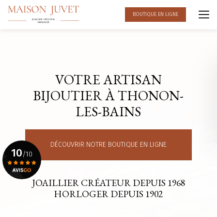
Aller
au
BOUTIQUE EN LIGNE
contenu
principal
VOTRE ARTISAN
BIJOUTIER À THONON-
LES-BAINS
DÉCOUVRIR NOTRE BOUTIQUE EN LIGNE
10
/10
JOAILLIER CRÉATEUR DEPUIS 1968
Voir le certificat
HORLOGER DEPUIS 1902