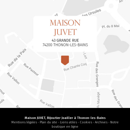
Maison JUVET, Bijoutier Joailler à Thonon-les-Bains
Mentions légales
-
Plan du site
-
Liens utiles
-
Cookies
-
Archives
-
Notre
boutique en ligne