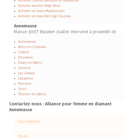
Acheter charms Pandora en bijouterie
Acheter montre Hugo Boss
Acheter un bijou Mauboussin
Acheter un bracelet Gigi Clozeau
Annemasse
Maison JUVET Bijoutier Joailler intervient à proximité de :
Annemasse
Bons-en-Chablais
Châtel
Douvaine
Évian-les-Bains
Genève
Lac Léman
Lausanne
Morzine
Sciez
Thonon-les-Bains
Contactez-nous : Alliance pour femme en diamant
Annemasse
Nom Prénom
Email