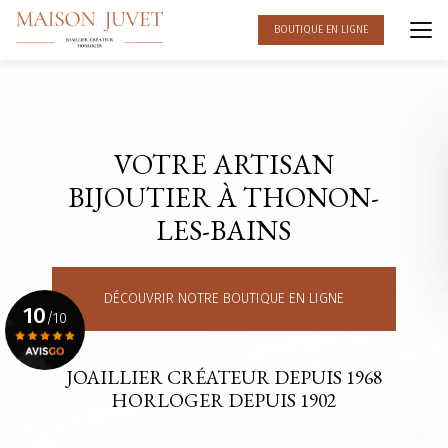
Aller
au
BOUTIQUE EN LIGNE
contenu
principal
VOTRE ARTISAN
BIJOUTIER À THONON-
LES-BAINS
DÉCOUVRIR NOTRE BOUTIQUE EN LIGNE
10
/10
JOAILLIER CRÉATEUR DEPUIS 1968
Voir le certificat
HORLOGER DEPUIS 1902