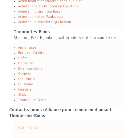
Achat montre connectée chez bijoutier
Acheter charms Pandora en bijouterie
Acheter montre Hugo Boss
Acheter un bijou Mauboussin
Acheter un bracelet Gigi Clozeau
Thonon-les-Bains
Maison JUVET Bijoutier Joailler intervient à proximité de :
Annemasse
Bons-en-Chablais
Châtel
Douvaine
Évian-les-Bains
Genève
Lac Léman
Lausanne
Morzine
Sciez
Thonon-les-Bains
Contactez-nous : Alliance pour femme en diamant
Thonon-les-Bains
Nom Prénom