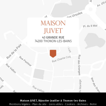
Maison JUVET, Bijoutier Joailler à Thonon-les-Bains
Mentions légales
-
Plan du site
-
Liens utiles
-
Cookies
-
Archives
-
Notre