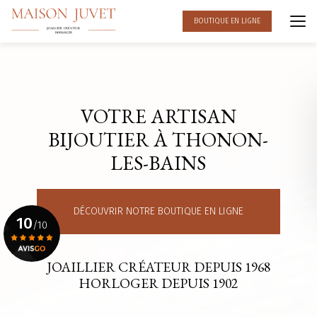
Aller
au
BOUTIQUE EN LIGNE
contenu
principal
VOTRE ARTISAN
BIJOUTIER À THONON-
LES-BAINS
DÉCOUVRIR NOTRE BOUTIQUE EN LIGNE
10
/10
JOAILLIER CRÉATEUR DEPUIS 1968
Voir le certificat
HORLOGER DEPUIS 1902