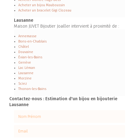
Acheter un bijou Mauboussin
Acheter un bracelet Gigi Clozeau
Lausanne
Maison JUVET Bijoutier Joailler intervient à proximité de :
Annemasse
Bons-en-Chablais
Châtel
Douvaine
Évian-les-Bains
Genève
Lac Léman
Lausanne
Morzine
Sciez
Thonon-les-Bains
Contactez-nous : Estimation d'un bijou en bijouterie
Lausanne
Nom Prénom
Email