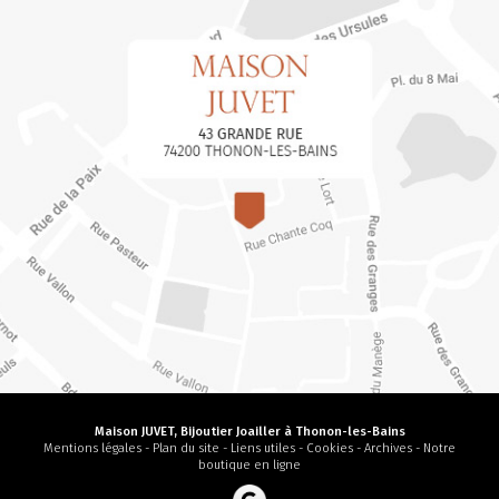
Maison JUVET, Bijoutier Joailler à Thonon-les-Bains
Mentions légales
-
Plan du site
-
Liens utiles
-
Cookies
-
Archives
-
Notre
boutique en ligne