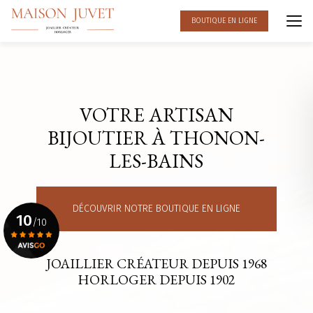
Aller
au
BOUTIQUE EN LIGNE
contenu
principal
VOTRE ARTISAN
BIJOUTIER À THONON-
LES-BAINS
DÉCOUVRIR NOTRE BOUTIQUE EN LIGNE
10
/10
JOAILLIER CRÉATEUR DEPUIS 1968
Voir le certificat
HORLOGER DEPUIS 1902