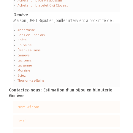
Acheter un bijou Mauboussin
Acheter un bracelet Gigi Clozeau
Genève
Maison JUVET Bijoutier Joailler intervient à proximité de :
Annemasse
Bons-en-Chablais
Châtel
Douvaine
Évian-les-Bains
Genève
Lac Léman
Lausanne
Morzine
Sciez
Thonon-les-Bains
Contactez-nous : Estimation d'un bijou en bijouterie
Genève
Nom Prénom
Email
Téléphone