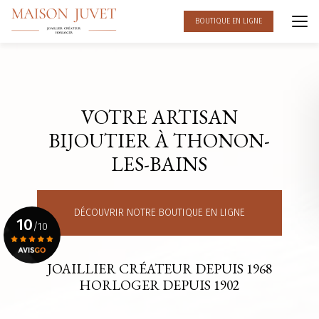
Aller
au
BOUTIQUE EN LIGNE
contenu
principal
VOTRE ARTISAN
BIJOUTIER À THONON-
LES-BAINS
DÉCOUVRIR NOTRE BOUTIQUE EN LIGNE
10
/10
JOAILLIER CRÉATEUR DEPUIS 1968
Voir le certificat
HORLOGER DEPUIS 1902