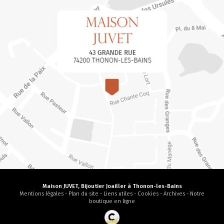
Maison JUVET, Bijoutier Joailler à Thonon-les-Bains
Mentions légales
-
Plan du site
-
Liens utiles
-
Cookies
-
Archives
-
Notre
boutique en ligne