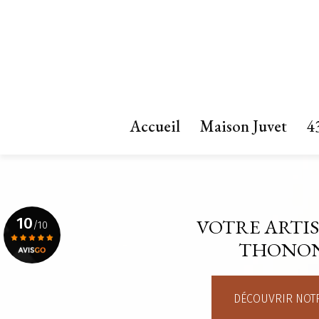
Aller
au
contenu
principal
Navigation principale
Accueil
Maison Juvet
4
10
VOTRE ARTIS
/10
THONON
Voir le certificat
DÉCOUVRIR NOTR