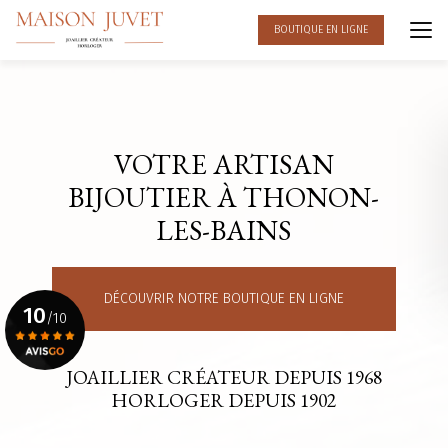
Aller
au
BOUTIQUE EN LIGNE
contenu
principal
VOTRE ARTISAN
BIJOUTIER À THONON-
LES-BAINS
DÉCOUVRIR NOTRE BOUTIQUE EN LIGNE
10
/10
JOAILLIER CRÉATEUR DEPUIS 1968
Voir le certificat
HORLOGER DEPUIS 1902