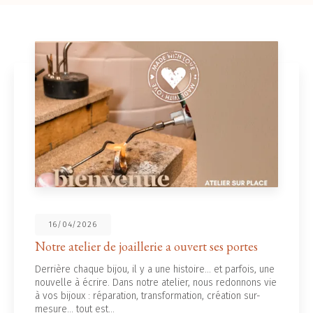
16/04/2026
otre atelier de joaillerie a ouvert ses portes
N
errière chaque bijou, il y a une histoire... et parfois, une
L
ouvelle à écrire. Dans notre atelier, nous redonnons vie
f
 vos bijoux : réparation, transformation, création sur-
o
esure… tout est…
V