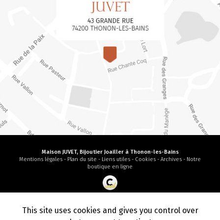
Maison JUVET, Bijoutier Joailler à Thonon-les-Bains
Mentions légales
-
Plan du site
-
Liens utiles
-
Cookies
-
Archives
-
Notre
boutique en ligne
Création et référencement de site Internet
Demande de Devis
This site uses cookies and gives you control over
Secteur
-
En savoir +