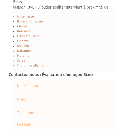
Sciez
Maison JUVET Bijoutier Joailler intervient à proximité de :
Annemasse
Bons-en-Chablais
Châtel
Douvaine
Évian-les-Bains
Genève
Lac Léman
Lausanne
Morzine
Sciez
Thonon-les-Bains
Contactez-nous : Évaluation d'un bijou Sciez
Nom Prénom
Email
Téléphone
Message