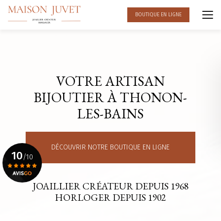
Aller
au
BOUTIQUE EN LIGNE
contenu
principal
VOTRE ARTISAN
BIJOUTIER À THONON-
LES-BAINS
DÉCOUVRIR NOTRE BOUTIQUE EN LIGNE
10
/10
JOAILLIER CRÉATEUR DEPUIS 1968
Voir le certificat
HORLOGER DEPUIS 1902