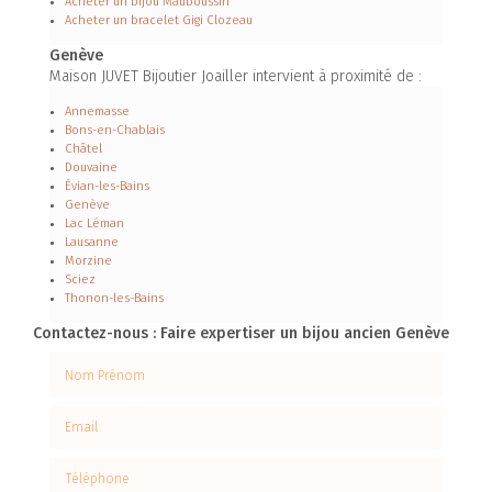
Acheter un bijou Mauboussin
Acheter un bracelet Gigi Clozeau
Genève
Maison JUVET Bijoutier Joailler intervient à proximité de :
Annemasse
Bons-en-Chablais
Châtel
Douvaine
Évian-les-Bains
Genève
Lac Léman
Lausanne
Morzine
Sciez
Thonon-les-Bains
Contactez-nous : Faire expertiser un bijou ancien Genève
Nom Prénom
Email
Téléphone