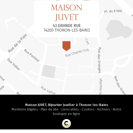
Maison JUVET, Bijoutier Joailler à Thonon-les-Bains
Mentions légales
-
Plan du site
-
Liens utiles
-
Cookies
-
Archives
-
Notre
boutique en ligne