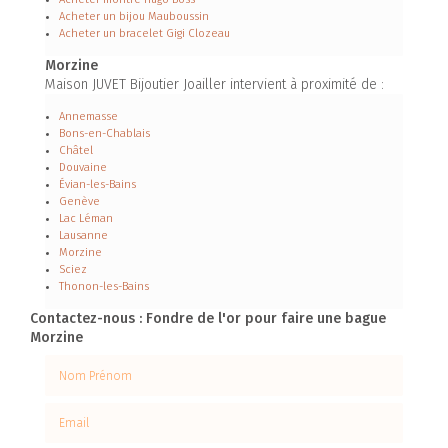
Acheter un bijou Mauboussin
Acheter un bracelet Gigi Clozeau
Morzine
Maison JUVET Bijoutier Joailler intervient à proximité de :
Annemasse
Bons-en-Chablais
Châtel
Douvaine
Évian-les-Bains
Genève
Lac Léman
Lausanne
Morzine
Sciez
Thonon-les-Bains
Contactez-nous : Fondre de l'or pour faire une bague
Morzine
Nom Prénom
Email