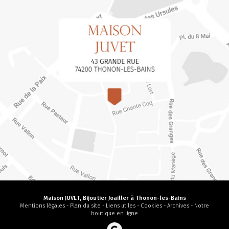
Maison JUVET, Bijoutier Joailler à Thonon-les-Bains
Mentions légales
-
Plan du site
-
Liens utiles
-
Cookies
-
Archives
-
Notre
boutique en ligne