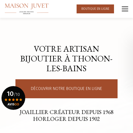
Aller
au
BOUTIQUE EN LIGNE
contenu
principal
VOTRE ARTISAN
BIJOUTIER À THONON-
LES-BAINS
DÉCOUVRIR NOTRE BOUTIQUE EN LIGNE
10
/10
JOAILLIER CRÉATEUR DEPUIS 1968
Voir le certificat
HORLOGER DEPUIS 1902