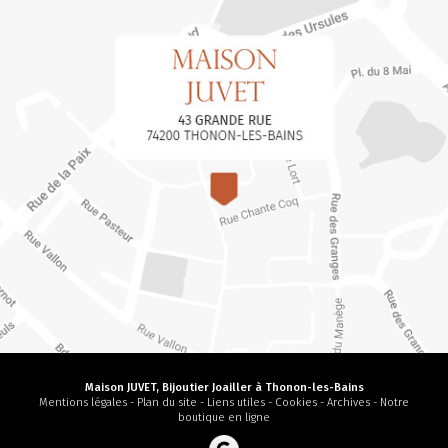
Maison JUVET, Bijoutier Joailler à Thonon-les-Bains
Mentions légales
-
Plan du site
-
Liens utiles
-
Cookies
-
Archives
-
Notre
boutique en ligne