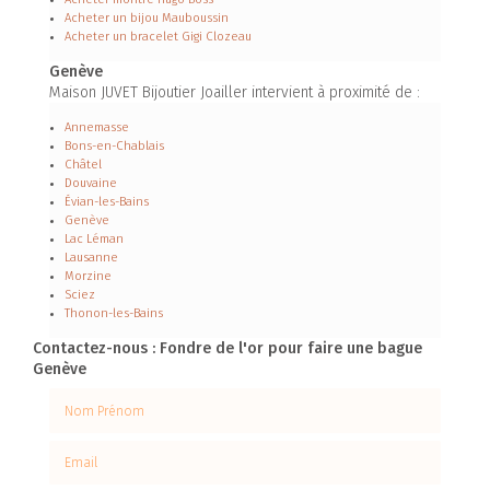
Acheter un bijou Mauboussin
Acheter un bracelet Gigi Clozeau
Genève
Maison JUVET Bijoutier Joailler intervient à proximité de :
Annemasse
Bons-en-Chablais
Châtel
Douvaine
Évian-les-Bains
Genève
Lac Léman
Lausanne
Morzine
Sciez
Thonon-les-Bains
Contactez-nous : Fondre de l'or pour faire une bague
Genève
Nom Prénom
Email