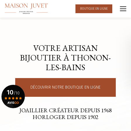
Aller
au
BOUTIQUE EN LIGNE
contenu
principal
VOTRE ARTISAN
BIJOUTIER À THONON-
LES-BAINS
DÉCOUVRIR NOTRE BOUTIQUE EN LIGNE
10
/10
JOAILLIER CRÉATEUR DEPUIS 1968
Voir le certificat
HORLOGER DEPUIS 1902