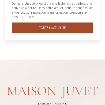
errière chaque bijou, il y a une histoire... et parfois, une
L
ouvelle à écrire. Dans notre atelier, nous redonnons vie
f
 vos bijoux : réparation, transformation, création sur-
o
esure… tout est…
V
TOUTE L'ACTUALITÉ