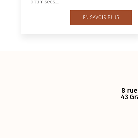
optimisées....
EN SAVOIR PLUS
8 rue
43 Gr