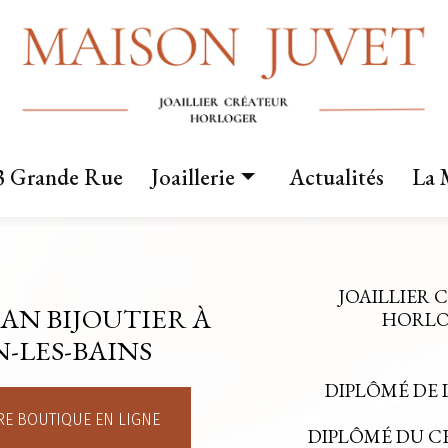
3 Grande Rue
Joaillerie
Actualités
La 
Nos créations
Fabrication sur mesure
JOAILLIER 
AN BIJOUTIER À
Mariage
HORLOG
-LES-BAINS
DIPLÔMÉ DE 
E BOUTIQUE EN LIGNE
DIPLÔMÉ DU 