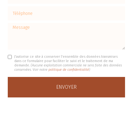
Téléphone
Message
J'autorise ce site à conserver l'ensemble des données transmises
dans ce formulaire pour faciliter le suivi et le traitement de ma
demande.
(Aucune exploitation commerciale ne sera faite des données
conservées. Voir notre
politique de confidentialité
)