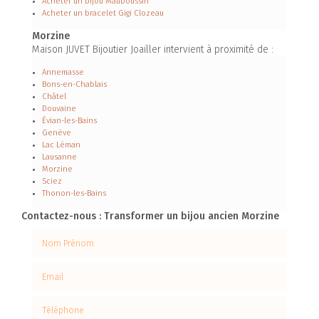
Acheter un bijou Mauboussin
Acheter un bracelet Gigi Clozeau
Morzine
Maison JUVET Bijoutier Joailler intervient à proximité de :
Annemasse
Bons-en-Chablais
Châtel
Douvaine
Évian-les-Bains
Genève
Lac Léman
Lausanne
Morzine
Sciez
Thonon-les-Bains
Contactez-nous : Transformer un bijou ancien Morzine
Nom Prénom
Email
Téléphone