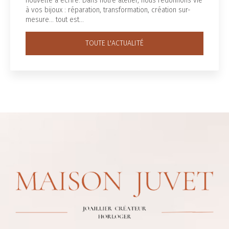
velle à écrire. Dans notre atelier, nous redonnons vie
fro
os bijoux : réparation, transformation, création sur-
off
ure… tout est…
Vo
TOUTE L'ACTUALITÉ