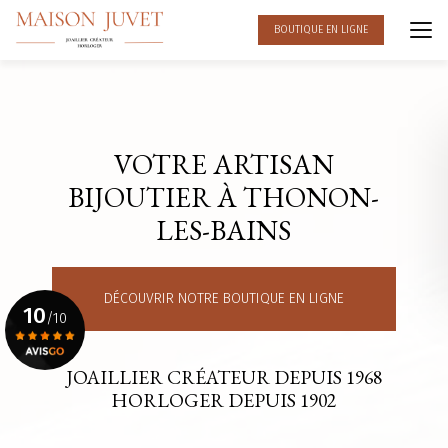
Aller
au
BOUTIQUE EN LIGNE
contenu
principal
VOTRE ARTISAN
BIJOUTIER À THONON-
LES-BAINS
DÉCOUVRIR NOTRE BOUTIQUE EN LIGNE
10
/10
JOAILLIER CRÉATEUR DEPUIS 1968
Voir le certificat
HORLOGER DEPUIS 1902