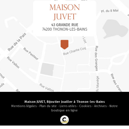
Maison JUVET, Bijoutier Joailler à Thonon-les-Bains
Mentions légales
-
Plan du site
-
Liens utiles
-
Cookies
-
Archives
-
Notre
boutique en ligne