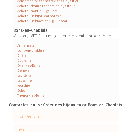
Achat montre connectée chez bijoutier
Acheter charms Pandora en bijouterie
Acheter montre Hugo Boss
Acheter un bijou Mauboussin
Acheter un bracelet Gigi Clozeau
Bons-en-Chablais
Maison JUVET Bijoutier Joailler intervient à proximité de :
Annemasse
Bons-en-Chablais
Châtel
Douvaine
Évian-les-Bains
Genève
Lac Léman
Lausanne
Morzine
Sciez
Thonon-les-Bains
Contactez-nous : Créer des bijoux en or Bons-en-Chablais
Nom Prénom
Email