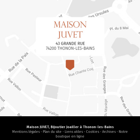
Maison JUVET, Bijoutier Joailler à Thonon-les-Bains
Mentions légales
-
Plan du site
-
Liens utiles
-
Cookies
-
Archives
-
Notre
boutique en ligne