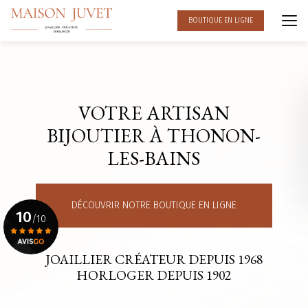
Aller
au
BOUTIQUE EN LIGNE
contenu
principal
VOTRE ARTISAN
BIJOUTIER À THONON-
LES-BAINS
DÉCOUVRIR NOTRE BOUTIQUE EN LIGNE
10
/10
JOAILLIER CRÉATEUR DEPUIS 1968
Voir le certificat
HORLOGER DEPUIS 1902