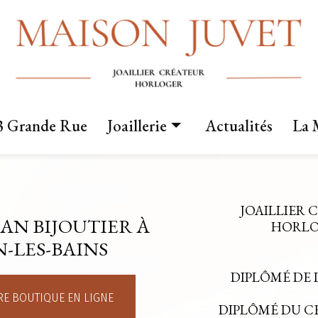
3 Grande Rue
Joaillerie
Actualités
La 
Nos créations
Fabrication sur mesure
JOAILLIER 
AN BIJOUTIER À
Mariage
HORLOG
-LES-BAINS
DIPLÔMÉ DE 
E BOUTIQUE EN LIGNE
DIPLÔMÉ DU 