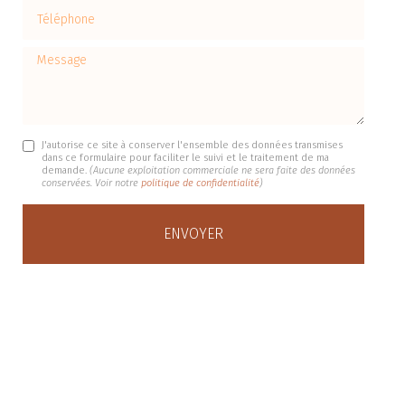
Téléphone
Message
J'autorise ce site à conserver l'ensemble des données transmises
dans ce formulaire pour faciliter le suivi et le traitement de ma
demande.
(Aucune exploitation commerciale ne sera faite des données
conservées. Voir notre
politique de confidentialité
)