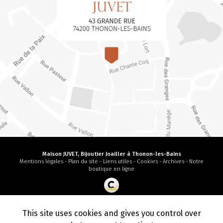
Maison JUVET, Bijoutier Joailler à Thonon-les-Bains
Mentions légales
-
Plan du site
-
Liens utiles
-
Cookies
-
Archives
-
Notre
boutique en ligne
Création et référencement de site Internet
Demande de Devis
This site uses cookies and gives you control over
Secteur
-
En savoir +