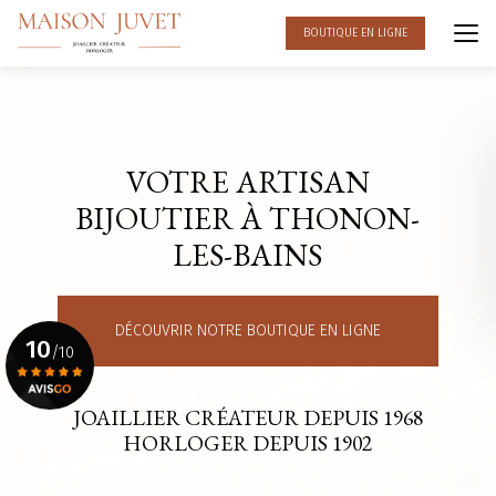
Aller
au
BOUTIQUE EN LIGNE
contenu
principal
VOTRE ARTISAN
BIJOUTIER À THONON-
LES-BAINS
DÉCOUVRIR NOTRE BOUTIQUE EN LIGNE
10
/10
JOAILLIER CRÉATEUR DEPUIS 1968
Voir le certificat
HORLOGER DEPUIS 1902