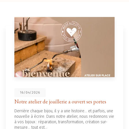
16/04/2026
re atelier de joaillerie a ouvert ses portes
No
rière chaque bijou, il y a une histoire... et parfois, une
L’é
velle à écrire. Dans notre atelier, nous redonnons vie
fro
os bijoux : réparation, transformation, création sur-
off
ure… tout est…
Vo