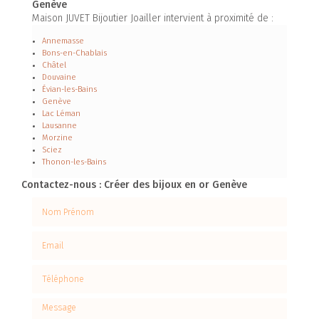
Genève
Maison JUVET Bijoutier Joailler intervient à proximité de :
Annemasse
Bons-en-Chablais
Châtel
Douvaine
Évian-les-Bains
Genève
Lac Léman
Lausanne
Morzine
Sciez
Thonon-les-Bains
Contactez-nous : Créer des bijoux en or Genève
Nom Prénom
Email
Téléphone
Message